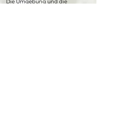
Die Umgebung und die
Atmosphäre tragen mit
Sicherheit ihren Teil dazu bei.
Herzlichst Jutta B
Liebe Heike,
Nach dem plötzlichen Tod
meiner Tochter bin ich bei dir
gelandet! Bei dir hab ich mich
gleich sehr wohl und
verstanden gefühlt!
Ich bin dir sehr dankbar für
deine feinfühlige Auflösung
meiner persönlichen Anliegen
durch deine systemischen
Aufstellungen. Meine
traumatischen Erlebnisse in
meinem bisherigen Leben
stehen mir nun nicht mehr im
Weg und ich kann frei meine