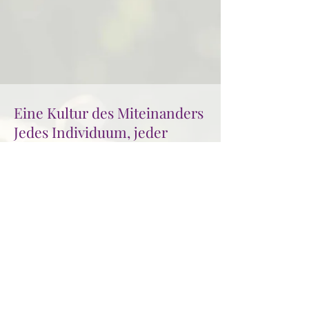
Eine Kultur des Miteinanders
Jedes Individuum, jeder
Aspekt –
einzigartig & verbunden
IMPRESSUM
DATENSCHUTZ
AGB
​© 2026 Heike Fritzsche-Krämer |
Untermühle 11 | 74638 Waldenburg
info@intercrea.net
|
07942 - 9 47 54