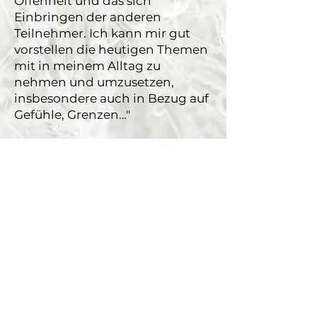
Offenheit und das sich
Einbringen der anderen
Teilnehmer. Ich kann mir gut
vorstellen die heutigen Themen
mit in meinem Alltag zu
nehmen und umzusetzen,
insbesondere auch in Bezug auf
Gefühle, Grenzen…"
M. F.
"Es war sehr abwechslungsreich,
das hat mir sehr gut gefallen.
Der Tag war intensiv, kurzweilig
und hat in der Gruppe viel
Freude gemacht."
Eva